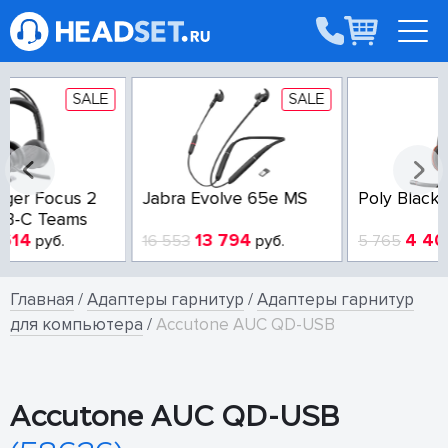
E
SALE
SALE
Poly Blackwire 3225-A
Poly Blackwire 3210-A
4 404
3 100
5 765
руб.
3 800
руб.
Главная
/
Адаптеры гарнитур
/
Адаптеры гарнитур
для компьютера
/
Accutone AUC QD-USB
Accutone AUC QD-USB