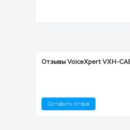
Отзывы VoiceXpert VXH-CA
Оставить отзыв