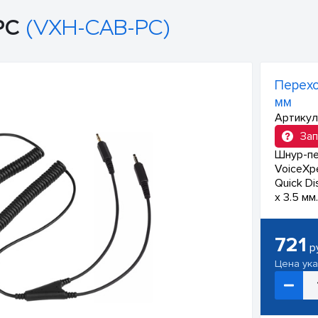
PC
(VXH-CAB-PC)
Перехо
мм
Артикул
Зап
Шнур-пе
VoiceXpe
Quick D
х 3.5 мм
721
р
Цена ук