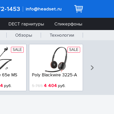
72-1453
info@headset.ru
DECT гарнитуры
Спикерфоны
Обзоры
Технологии
SALE
SALE
e 65e MS
Poly Blackwire 3225-A
Poly Blackwi
94
4 404
3 100
руб.
5 765
руб.
3 800
р