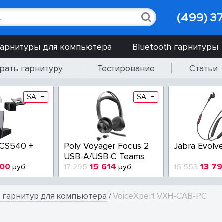
(499) 3
Гарнитуры для компьютера
Bluetooth гарнитуры
рать гарнитуру
Тестирование
Статьи
SALE
SALE
 CS540 +
Poly Voyager Focus 2
Jabra Evolv
USB-A/USB-C Teams
900
15 614
13 7
руб.
17 295
руб.
16 553
 гарнитур для компьютера
/
VoiceXpert VXH-CAB-PC