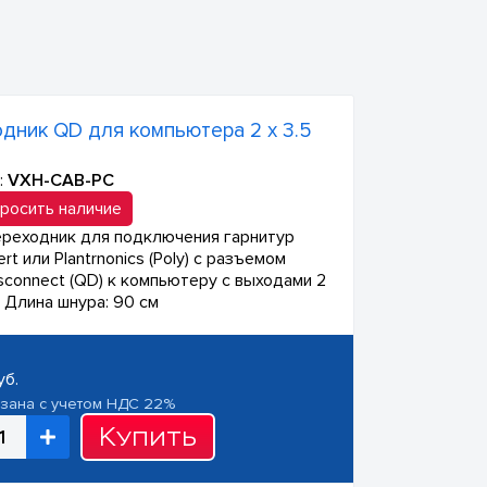
дник QD для компьютера 2 х 3.5
:
VXH-CAB-PC
росить наличие
реходник для подключения гарнитур
rt или Plantrnonics (Poly) с разъемом
isconnect (QD) к компьютеру с выходами 2
. Длина шнура: 90 см
уб.
азана с учетом НДС 22%
Купить