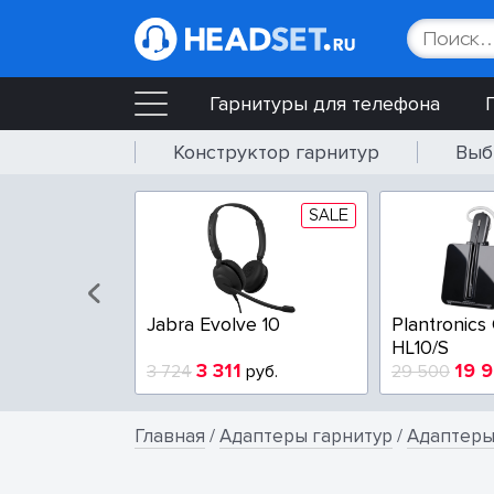
Гарнитуры для телефона
Конструктор гарнитур
Выб
SALE
Jabra Evolve 10
Plantronics
HL10/S
3 311
19 
3 724
руб.
29 500
Главная
/
Адаптеры гарнитур
/
Адаптеры