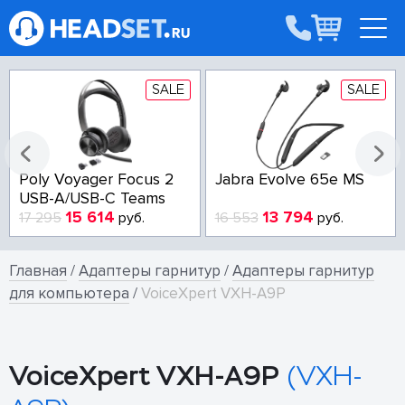
SALE
SALE
Poly Voyager Focus 2
Jabra Evolve 65e MS
USB-A/USB-C Teams
15 614
13 794
17 295
руб.
16 553
руб.
Главная
/
Адаптеры гарнитур
/
Адаптеры гарнитур
для компьютера
/
VoiceXpert VXH-A9P
VoiceXpert VXH-A9P
(VXH-