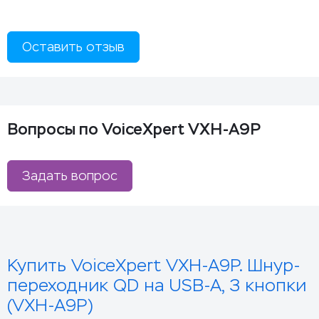
Оставить отзыв
Вопросы по VoiceXpert VXH-A9P
Задать вопрос
Купить VoiceXpert VXH-A9P. Шнур-
переходник QD на USB-A, 3 кнопки
(VXH-A9P)