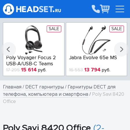
SALE
SALE
Poly Voyager Focus 2
Jabra Evolve 65e MS
USB-A/USB-C Teams
15 614
13 794
17 295
руб.
16 553
руб.
Главная
/
DECT гарнитуры
/
Гарнитуры DECT для
телефона, компьютера и смартфона
/
Poly Savi 8420
Office
Poly Savi 8420 Office
(2-