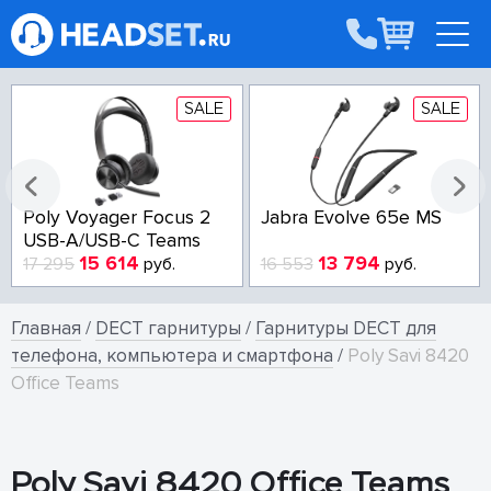
SALE
SALE
Poly Voyager Focus 2
Jabra Evolve 65e MS
USB-A/USB-C Teams
15 614
13 794
17 295
руб.
16 553
руб.
Главная
/
DECT гарнитуры
/
Гарнитуры DECT для
телефона, компьютера и смартфона
/
Poly Savi 8420
Office Teams
Poly Savi 8420 Office Teams