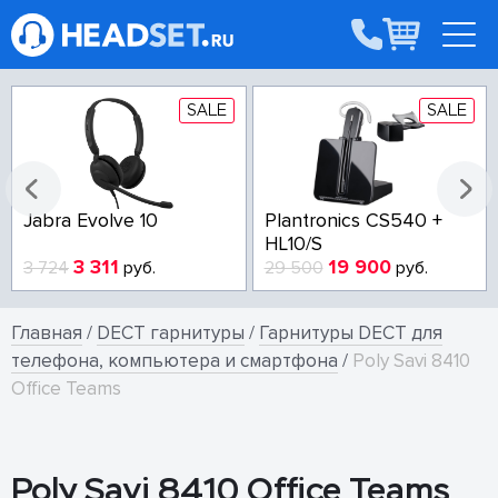
SALE
SALE
Jabra Evolve 10
Plantronics CS540 +
HL10/S
3 311
19 900
3 724
руб.
29 500
руб.
Главная
/
DECT гарнитуры
/
Гарнитуры DECT для
телефона, компьютера и смартфона
/
Poly Savi 8410
Office Teams
Poly Savi 8410 Office Teams