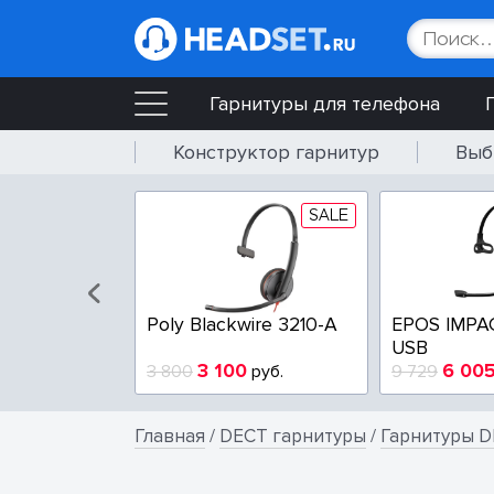
Гарнитуры для телефона
Конструктор гарнитур
Выб
SALE
SALE
wire 3225-A
Poly Blackwire 3210-A
EPOS IMPA
USB
4
3 100
6 00
руб.
3 800
руб.
9 729
Главная
/
DECT гарнитуры
/
Гарнитуры D