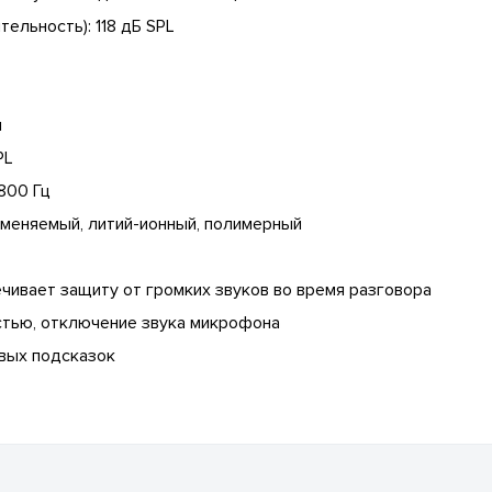
ельность): 118 дБ SPL
я
PL
800 Гц
аменяемый, литий-ионный, полимерный
чивает защиту от громких звуков во время разговора
стью, отключение звука микрофона
вых подсказок