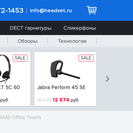
72-1453
info@headset.ru
DECT гарнитуры
Спикерфоны
Обзоры
Технологии
SALE
SALE
T SC 60
Jabra Perform 45 SE
Jabra BIZ 2
QD
12 874
6 437
руб.
14 070
руб.
10 925
 8445 Office Teams