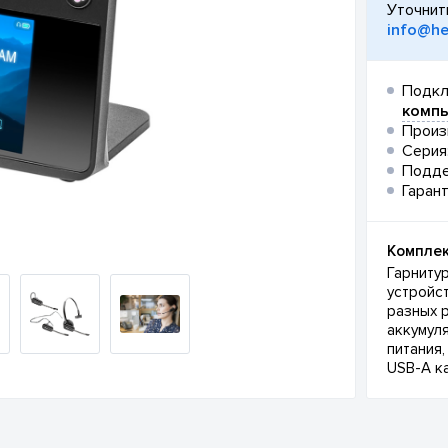
Уточнит
info@he
Подкл
компь
Произ
Серия
Подд
Гарант
Комплек
Гарнитур
устройс
разных 
аккумуля
питания,
USB-A ка