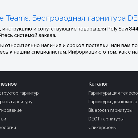
ce Teams. Беспроводная гарнитура DEC
 инструкцию и сопутствующие товары для Poly Savi 8445
тесь системой заказа.
сы относительно наличия и сроков поставки, или вам п
сь к нашим специалистам. Информацию о том, как с на
лезное
Каталог
структор гарнитур
Гарнитуры для телеф
рать гарнитуру
Гарнитуры для компью
тирование
Bluetooth гарнитуры
тьи
DECT гарнитуры
нологии
Спикерфоны