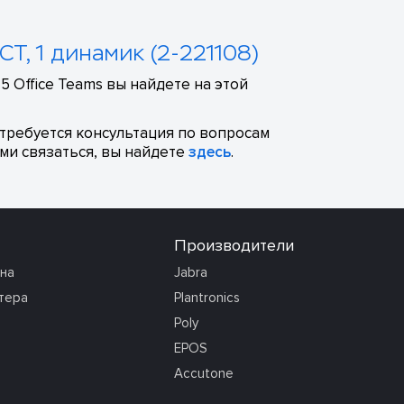
T, 1 динамик (2-221108)
 Office Teams вы найдете на этой
отребуется консультация по вопросам
ми связаться, вы найдете
здесь
.
Производители
она
Jabra
тера
Plantronics
Poly
EPOS
Accutone