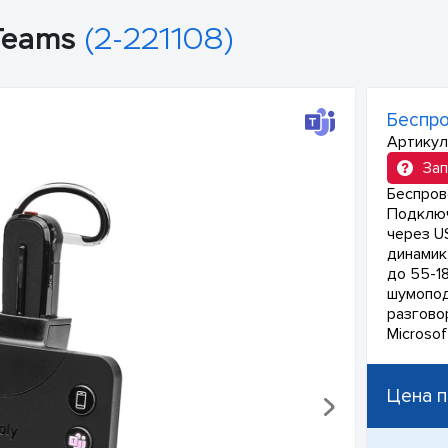
 Teams
(2-221108)
Беспро
Артикул
Зап
Беспров
Подключ
через US
динамик
до 55-1
шумопод
разговор
Microso
Цена п