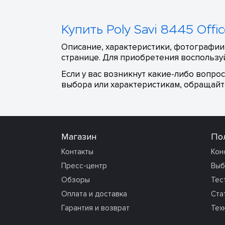
Купить Poly Savi 8445 Offi
Описание, характеристики, фотографии,
странице. Для приобретения воспользуй
Если у вас возникнут какие-либо вопро
выбора или характеристикам, обращайте
Магазин
По
Контакты
Кон
Пресс-центр
Выб
Обзоры
Тес
Оплата и доставка
Ста
Гарантия и возврат
Тех