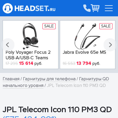
SALE
SALE
Poly Voyager Focus 2
Jabra Evolve 65e MS
USB-A/USB-C Teams
15 614
13 794
17 295
руб.
16 553
руб.
Главная
/
Гарнитуры для телефона
/
Гарнитуры QD
начального уровня
/
JPL Telecom Icon 110 PM3 QD
JPL Telecom Icon 110 PM3 QD