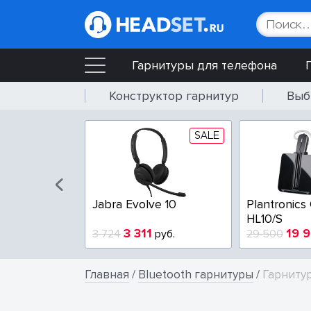
Гарнитуры для телефона
Конструктор гарнитур
Выб
SALE
SALE
wire 3225-A
Poly Blackwire 3210-A
EPOS IMPA
USB
4
3 100
6 00
руб.
3 800
руб.
9 729
Главная
/
Bluetooth гарнитуры
/
Гарнитур