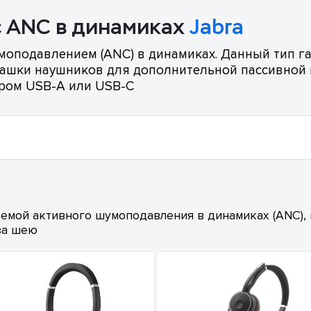
с ANC в динамиках
Jabra
моподавлением (ANC) в динамиках. Данный тип г
чашки наушников для дополнительной пассивной
ером USB-A или USB-C
емой активного шумоподавления в динамиках (ANC),
за шею