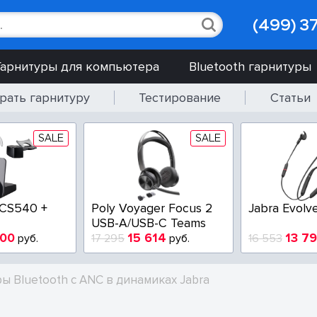
(499) 3
Гарнитуры для компьютера
Bluetooth гарнитуры
рать гарнитуру
Тестирование
Статьи
SALE
SALE
CT SC 230
Poly EncorePro
EPOS IMPAC
HW510V QD
USB
5
7 900
3 200
руб.
9 750
руб.
5 200
ы Bluetooth с ANC в динамиках Jabra