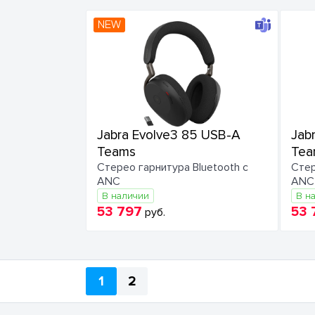
NEW
Jabra Evolve3 85 USB-A
Jab
Teams
Tea
Стерео гарнитура Bluetooth с
Стер
ANC
ANC
В наличии
В н
53 797
53 
руб.
1
2