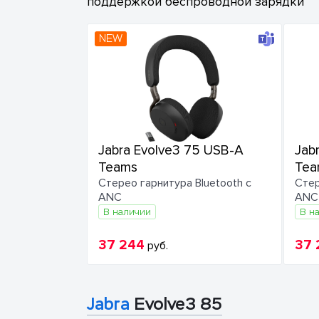
поддержкой беспроводной зарядки
NEW
Jabra Evolve3 75 USB-A
Jab
Teams
Tea
Стерео гарнитура Bluetooth с
Стер
ANC
ANC
В наличии
В н
37 244
37 
руб.
Jabra
Evolve3 85