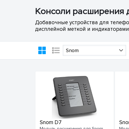
Консоли расширения 
Добавочные устройства для телеф
дисплейной меткой и индикаторами
Snom
Snom D7
Sno
Модуль расширения для Snom
Моду