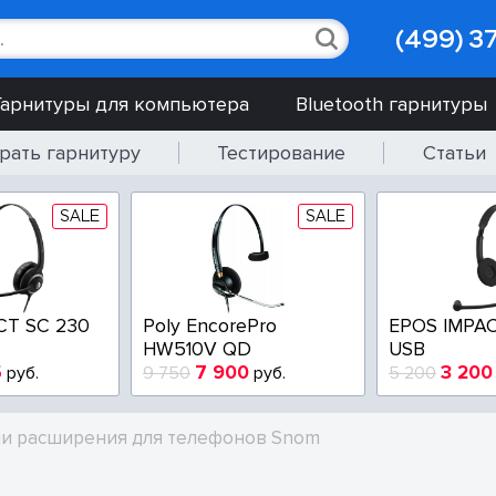
(499) 3
Гарнитуры для компьютера
Bluetooth гарнитуры
рать гарнитуру
Тестирование
Статьи
SALE
SALE
CT SC 230
Poly EncorePro
EPOS IMPAC
HW510V QD
USB
5
7 900
3 200
руб.
9 750
руб.
5 200
и расширения для телефонов Snom