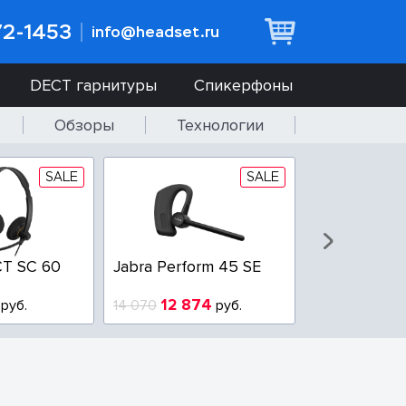
72-1453
info@headset.ru
DECT гарнитуры
Спикерфоны
Обзоры
Технологии
SALE
SALE
T SC 60
Jabra Perform 45 SE
Jabra BIZ 2
QD
12 874
6 437
руб.
14 070
руб.
10 925