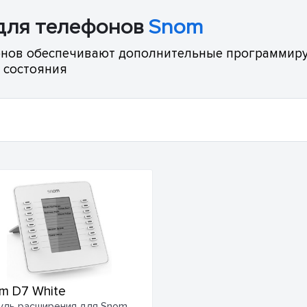
для телефонов
Snom
онов обеспечивают дополнительные программиру
 состояния
m D7 White
ль расширения для Snom