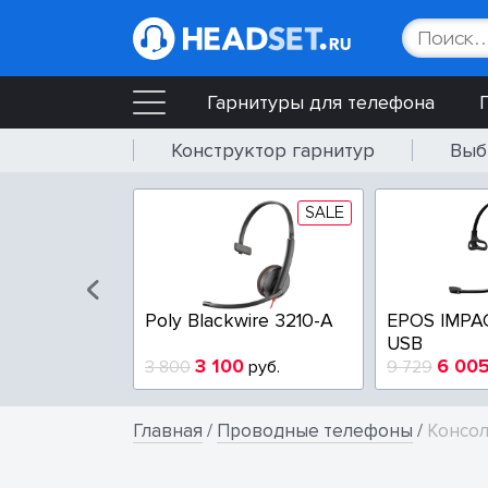
Гарнитуры для телефона
Конструктор гарнитур
Выб
SALE
SALE
wire 3225-A
Poly Blackwire 3210-A
EPOS IMPA
USB
4
3 100
6 00
руб.
3 800
руб.
9 729
Главная
/
Проводные телефоны
/
Консол