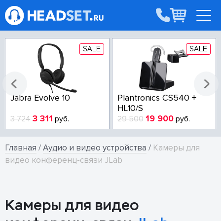
SALE
SALE
Jabra Evolve 10
Plantronics CS540 +
HL10/S
3 311
19 900
3 724
руб.
29 500
руб.
Главная
/
Аудио и видео устройства
/
Камеры для
видео конференц-связи JLab
Камеры для видео