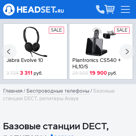
SALE
SALE
Jabra Evolve 10
Plantronics CS540 +
HL10/S
3 311
19 900
3 724
руб.
29 500
руб.
Главная
/
Беспроводные телефоны
/
Базовые
станции DECT, репитеры Avaya
Базовые станции DECT,