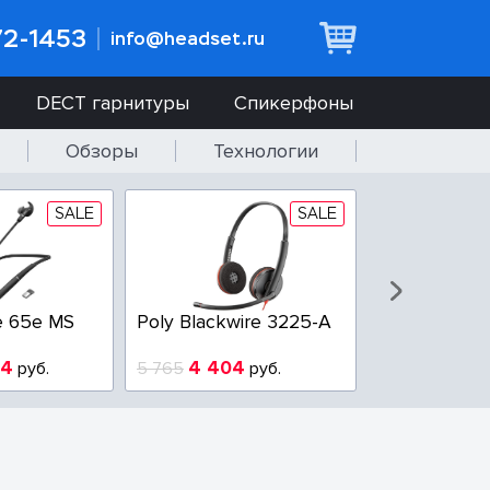
72-1453
info@headset.ru
DECT гарнитуры
Спикерфоны
Обзоры
Технологии
SALE
SALE
e 65e MS
Poly Blackwire 3225-A
Poly Blackwi
94
4 404
3 100
руб.
5 765
руб.
3 800
р