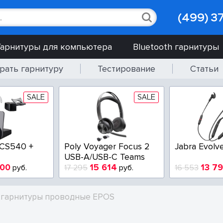
(499) 3
Гарнитуры для компьютера
Bluetooth гарнитуры
рать гарнитуру
Тестирование
Статьи
SALE
SALE
 CS540 +
Poly Voyager Focus 2
Jabra Evolv
USB-A/USB-C Teams
900
15 614
13 7
руб.
17 295
руб.
16 553
 гарнитуры проводные EPOS