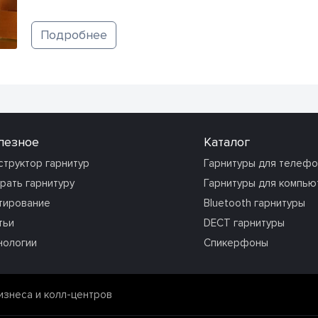
Подробнее
лезное
Каталог
структор гарнитур
Гарнитуры для телеф
рать гарнитуру
Гарнитуры для компью
тирование
Bluetooth гарнитуры
тьи
DECT гарнитуры
нологии
Спикерфоны
изнеса и колл-центров