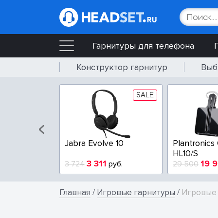
Гарнитуры для телефона
Конструктор гарнитур
Выб
SALE
Jabra Evolve 10
Plantronics
HL10/S
3 311
19 
3 724
руб.
29 500
Главная
/
Игровые гарнитуры
/
Игровые