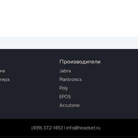
Производители
она
Jabra
тера
Plantronics
Poly
EPOS
Accutone
(499) 372-1453
|
info@headset.ru