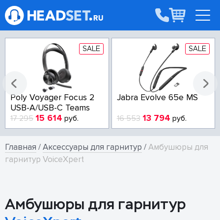
SALE
SALE
Poly Voyager Focus 2
Jabra Evolve 65e MS
USB-A/USB-C Teams
15 614
13 794
17 295
руб.
16 553
руб.
Главная
/
Аксессуары для гарнитур
/
Амбушюры для
гарнитур VoiceXpert
Амбушюры для гарнитур