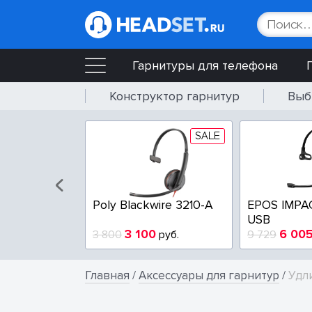
Гарнитуры для телефона
Конструктор гарнитур
Выб
SALE
SALE
wire 3225-A
Poly Blackwire 3210-A
EPOS IMPA
USB
4
3 100
6 00
руб.
3 800
руб.
9 729
Главная
/
Аксессуары для гарнитур
/
Удл