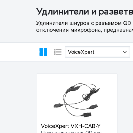
Удлинители и развет
Удлинители шнуров с разъемом QD 
отключения микрофона, предназна
VoiceXpert
VoiceXpert VXH-CAB-Y
Шнур-разветвитель QD для