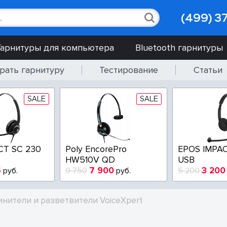
(499) 3
Гарнитуры для компьютера
Bluetooth гарнитуры
рать гарнитуру
Тестирование
Статьи
SALE
SALE
CT SC 230
Poly EncorePro
EPOS IMPAC
HW510V QD
USB
5
7 900
3 200
руб.
9 750
руб.
5 200
инители и разветвители VoiceXpert