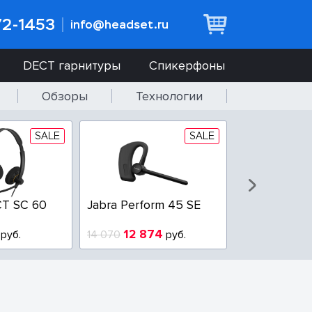
72-1453
info@headset.ru
DECT гарнитуры
Спикерфоны
Обзоры
Технологии
SALE
SALE
T SC 60
Jabra Perform 45 SE
Jabra BIZ 2
QD
12 874
6 437
руб.
14 070
руб.
10 925